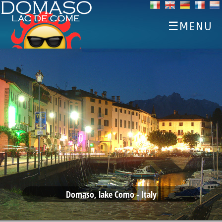
☰MENU
ACCUEIL
DÉCOUVREZ
SPORTS
MANGER ET BOIRE
EVENTS
LOGEMENTS
MÉTÉO WEBCAM
Domaso, lake Como - Italy