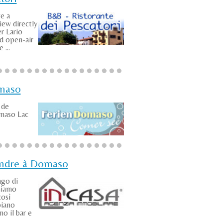
ve a
iew directly
r Lario
id open-air
 ...
maso
 de
maso Lac
endre à Domaso
ago di
niamo
così
piano
o il bar e