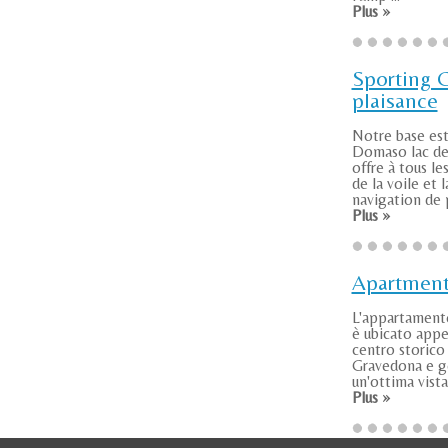
Plus »
Sporting 
plaisance
Notre base est
Domaso lac d
offre à tous l
de la voile et l
navigation de pl
Plus »
Apartmen
L'appartamen
è ubicato appe
centro storico 
Gravedona e g
un'ottima vista 
Plus »