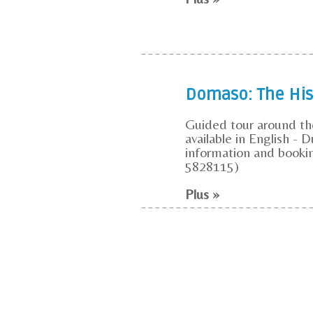
Domaso: The His
Guided tour around the
available in English - D
information and booki
5828115)
Plus »