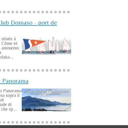
Club Domaso - port de
 située à
e Côme et
es amoureux
a
aisa ...
t Panorama
to Panorama
na sopra il
di
ode di
che sp ...