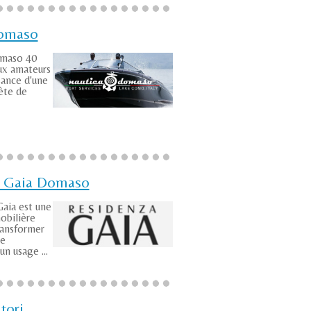
Domaso
omaso 40
ux amateurs
sance d'une
te de
 Gaia Domaso
aia est une
obilière
ransformer
de
n usage ...
tori