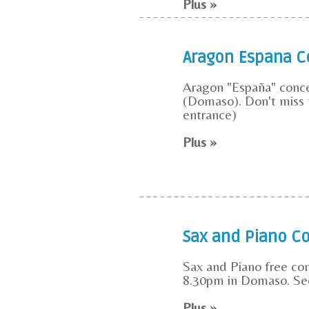
Plus »
Aragon Espana C
Aragon "España" concer
(Domaso). Don't miss t
entrance)
Plus »
Sax and Piano C
Sax and Piano free con
8.30pm in Domaso. See 
Plus »