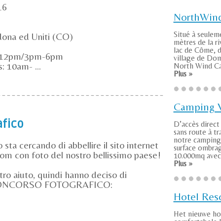
16
NorthWin
Situé à seulem
dona ed Uniti (CO)
mètres de la ri
lac de Côme, d
m-12pm/3pm-6pm
village de Dom
 10am- ...
North Wind Ca
Plus »
Camping V
afico
D’accès direct 
sans route à tr
notre camping
ta cercando di abbellire il sito internet
surface ombra
 con foto del nostro bellissimo paese!
10.000mq avec u
Plus »
ro aiuto, quindi hanno deciso di
o CONCORSO FOTOGRAFICO:
Hotel Res
Het nieuwe ho