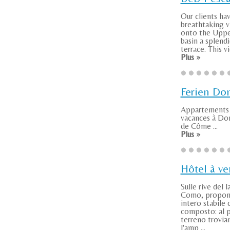
Our clients ha
breathtaking v
onto the Uppe
basin a splend
terrace. This vie
Plus »
Ferien Do
Appartements
vacances à Do
de Côme ...
Plus »
Hôtel à v
Sulle rive del l
Como, propo
intero stabile 
composto: al 
terreno troviam
l'amp ...