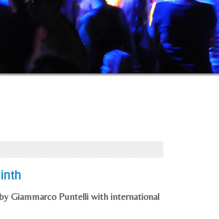
Eventi a Domaso
inth
 by Giammarco Puntelli with international