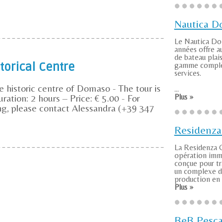
Nautica 
Le Nautica D
années offre a
de bateau plai
torical Centre
gamme complè
services.
 historic centre of Domaso - The tour is
...
uration: 2 hours – Price: € 5.00 - For
Plus »
ng, please contact Alessandra (+39 347
Residenza
La Residenza G
opération imm
conçue pour t
un complexe 
production en u
Plus »
BeB Pesca