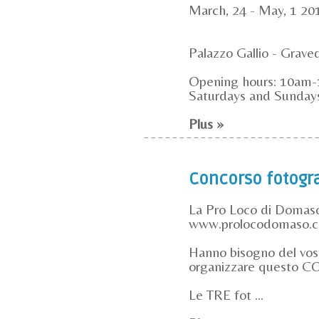
March, 24 - May, 1 20
Palazzo Gallio - Grave
Opening hours: 10a
Saturdays and Sundays:
Plus »
Concorso fotogr
La Pro Loco di Domaso s
www.prolocodomaso.com
Hanno bisogno del vost
organizzare quest
Le TRE fot ...