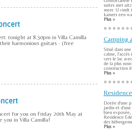
comfortabele 
suites met uit
meer. U vindt i
kamers een wat
Plus »
oncert
t: tonight at 8.30pm in Villa Camilla
Camping a
heir harmonious guitars - (free
Situé dans une
calme, l'accès 
vers le lac ave
de la plus nouv
construction il .
Plus »
Residenc
oncert
Dotée d'une pi
jardin et d'une
bien exposée, 
cert for you on Friday 20th May at
Residence Ed
you in Villa Camilla!
des hébergemen
Plus »