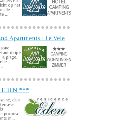
kamers en
zicht op het
n alle
e ...
nd Apartments - Le Vele
 zone
étant dirigé
c la plage,
elle
..
e EDEN ***
scine, d'un
 terrasse
la
en propose
ts in ...