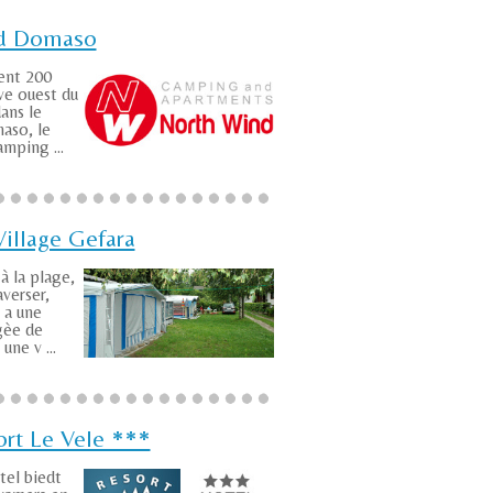
d Domaso
ent 200
ve ouest du
ans le
aso, le
mping ...
illage Gefara
à la plage,
averser,
 a une
gèe de
ne v ...
ort Le Vele ***
tel biedt