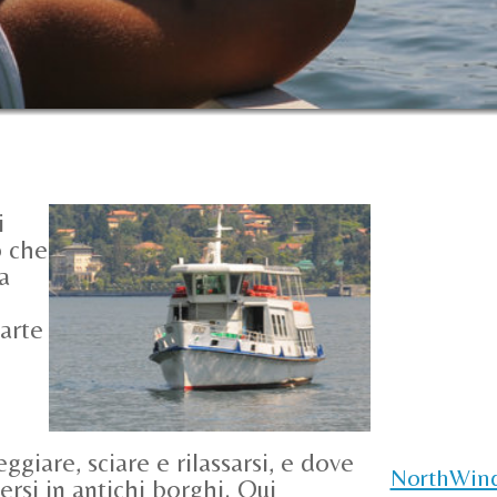
i
o che
a
arte
o
giare, sciare e rilassarsi, e dove
NorthWin
ersi in antichi borghi. Qui