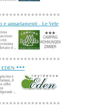
 e appartamenti - Le Vele
 zona
 accesso
 con
uovissima
otato d ...
e EDEN ***
piscina e
larium, il
n offre
on
dipende ...