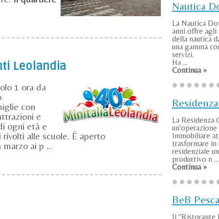
Nautica 
La Nautica Do
anni offre agli
della nautica d
una gamma com
servizi.
Ha ...
ti Leolandia
Continua »
solo 1 ora da
o
Residenza
miglie con
ttrazioni e
La Residenza 
di ogni età e
un'operazione
 rivolti alle scuole. È aperto
Immobiliare at
trasformare in
arzo ai p ...
residenziale u
produttivo n ...
Continua »
BeB Pesca
Il "Ristorante