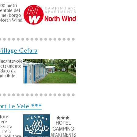
200 metri
dentale del
 nel borgo
 North Wind
illage Gefara
incantevole
irettamente
ndato da
dicibile
ort Le Vele ***
Hotel
mere
e vista
i TV a
, bollitore