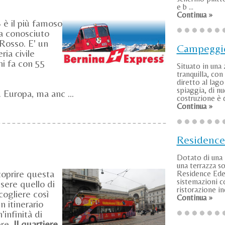
e b ...
Continua »
 il più famoso
pa conosciuto
Rosso. E' un
Campeggio
ria civile
ni fa con 55
Situato in una
tranquilla, con
diretto al lago
spiaggia, di n
d Europa, ma anc ...
costruzione è d
Continua »
Residenc
Dotato di una 
una terrazza so
coprire questa
Residence Ede
sistemazioni c
sere quello di
ristorazione in
cogliere così
Continua »
 itinerario
infinità di
ere.
Il quartiere