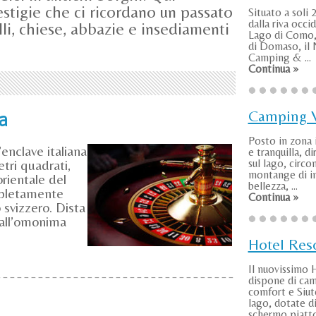
stigie che ci ricordano un passato
Situato a soli 
dalla riva occi
elli, chiese, abbazie e insediamenti
Lago di Como,
di Domaso, il
Camping & ...
Continua »
Camping V
a
Posto in zona 
enclave italiana
e tranquilla, d
etri quadrati,
sul lago, circo
montange di in
rientale del
bellezza, ...
pletamente
Continua »
 svizzero. Dista
dall’omonima
Hotel Res
Il nuovissimo 
dispone di ca
comfort e Siut
lago, dotate d
schermo piatto