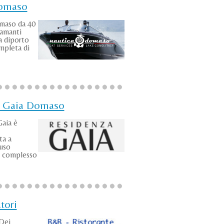
Domaso
maso da 40
 amanti
a diporto
pleta di
 Gaia Domaso
Gaia è
ta a
 uso
n complesso
tori
 Dei