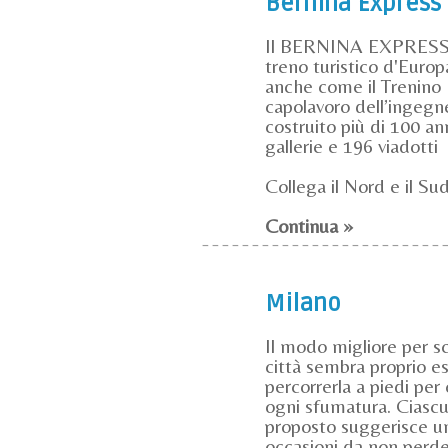
Bernina Express
Il BERNINA EXPRESS è
treno turistico d'Euro
anche come il Trenino 
capolavoro dell’ingegne
costruito più di 100 an
gallerie e 196 viadotti
Collega il Nord e il Su
Continua »
Milano
Il modo migliore per s
città sembra proprio es
percorrerla a piedi per 
ogni sfumatura. Ciascun
proposto suggerisce un'
occasioni da non perd