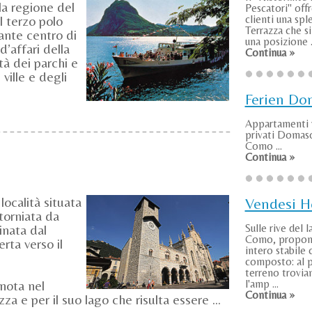
la regione del
Pescatori" offr
il terzo polo
clienti una spl
Terrazza che si
ante centro di
una posizione .
d’affari della
Continua »
tà dei parchi e
e ville e degli
Ferien Do
Appartamenti 
privati Domaso
Como ...
Continua »
ocalità situata
Vendesi H
torniata da
inata dal
Sulle rive del l
Como, propo
rta verso il
intero stabile 
composto: al 
terreno troviam
nota nel
l'amp ...
Continua »
a e per il suo lago che risulta essere ...