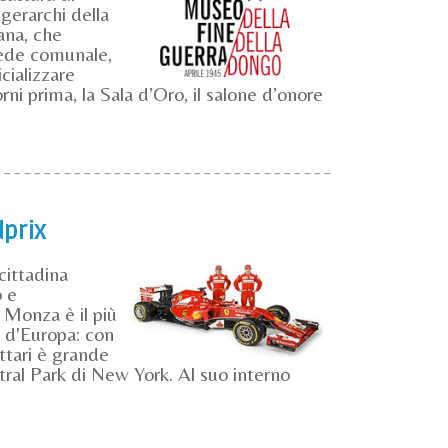
gerarchi della
iana, che
sede comunale,
cializzare
orni prima, la Sala d’Oro, il salone d’onore
dprix
cittadina
o e
 Monza è il più
 d'Europa: con
ttari è grande
tral Park di New York. Al suo interno