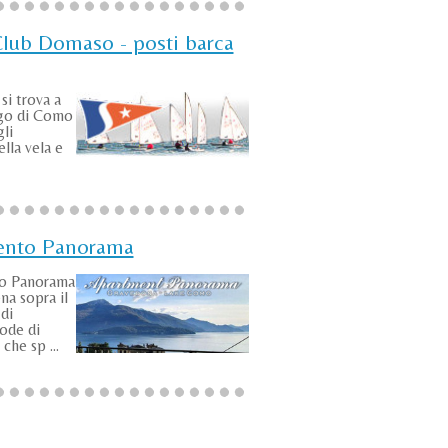
Club Domaso - posti barca
si trova a
go di Como
gli
lla vela e
ento Panorama
to Panorama
na sopra il
di
ode di
che sp ...