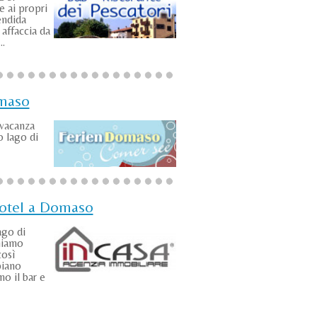
e ai propri
endida
 affaccia da
..
maso
vacanza
 lago di
otel a Domaso
ago di
niamo
così
piano
o il bar e