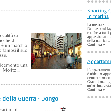
Sporting 
in marina
La nostra sede 
Domaso sul la
e offre a tutti 
ocalità di
appassionati de
icche di
della nautica ...
e è un marchio
Continua »
 famosi il suo
asse.
Appartam
licemente una
. Moritz ...
L'appartamen
è ubicato appe
centro storico 
Gravedona e g
un'ottima vista 
Continua »
 della Guerra - Dongo
cattura di