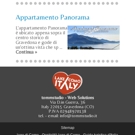
Appartamento Panorama
L'appartamento Panorama
è ubicato appena sopra il
centro storico di
Gravedona e gode di
un'ottima vista che sp ...
Continua »
tommstudio - Web Solutions
Via D.in Guerra, 36
Italy 22015 Gravedona (CO)
P.IVA 02948970138
tel.
- email:
info@tommstudio.it
Sitemap