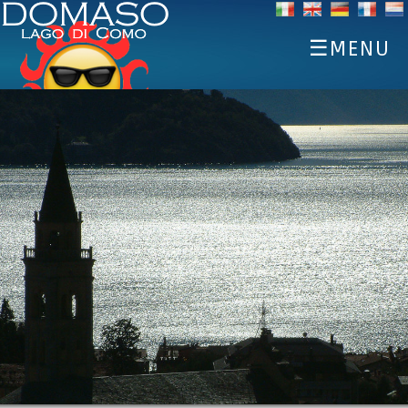
☰MENU
HOME
SCOPRI
SPORTS
MANGIARE E BERE
EVENTI
OSPITALITÀ
METEO WEBCAM