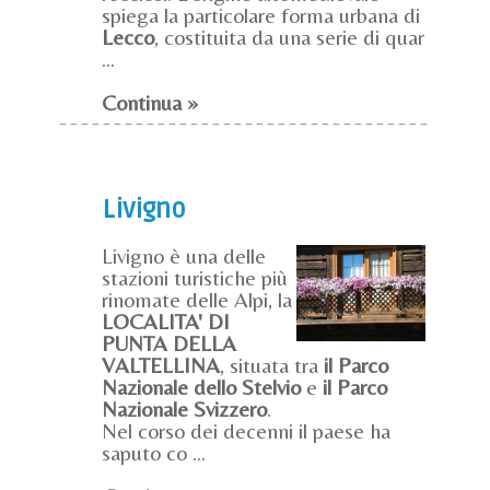
spiega la particolare forma urbana di
Lecco
, costituita da una serie di quar
...
Continua »
Livigno
Livigno è una delle
stazioni turistiche più
rinomate delle Alpi, la
LOCALITA' DI
PUNTA DELLA
VALTELLINA
, situata tra
il Parco
Nazionale dello Stelvio
e
il Parco
Nazionale Svizzero
.
Nel corso dei decenni il paese ha
saputo co ...