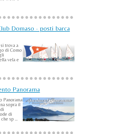
Club Domaso - posti barca
si trova a
go di Como
gli
lla vela e
ento Panorama
to Panorama
na sopra il
di
ode di
che sp ...