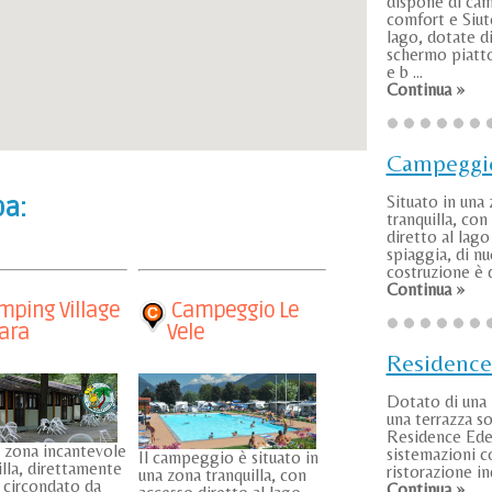
dispone di ca
comfort e Siut
lago, dotate d
schermo piatto
e b ...
Continua »
Campeggio
Situato in una
a:
tranquilla, con
diretto al lago
spiaggia, di n
costruzione è d
Continua »
ping Village
Campeggio Le
ara
Vele
Residenc
Dotato di una 
una terrazza so
Residence Ede
 zona incantevole
sistemazioni c
Il campeggio è situato in
illa, direttamente
ristorazione in
una zona tranquilla, con
, circondato da
Continua »