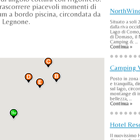
 trascorrere piacevoli momenti di
NorthWin
rium a bordo piscina, circondata da
e Legnone.
Situato a soli 
dalla riva occi
Lago di Como,
di Domaso, il
Camping & ...
Continua »
Camping V
Posto in zona 
e tranquilla, d
sul lago, circo
montange di in
bellezza, ...
Continua »
Hotel Res
Il nuovissimo 