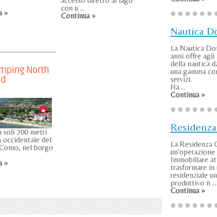
accesso diretto al lago
con u ...
a »
Continua »
Nautica 
La Nautica Do
anni offre agli
della nautica d
mping North
una gamma com
nd
servizi.
Ha ...
Continua »
Residenza
a soli 200 metri
va occidentale del
La Residenza 
 Como, nel borgo
un'operazione
Immobiliare at
a »
trasformare in
residenziale u
produttivo n ...
Continua »