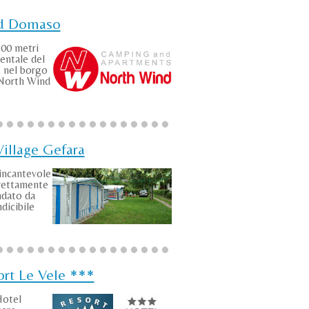
d Domaso
200 metri
dentale del
 nel borgo
 North Wind
illage Gefara
incantevole
irettamente
ndato da
dicibile
ort Le Vele ***
Hotel