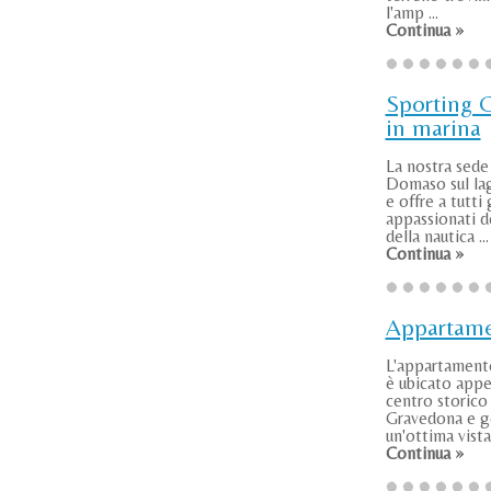
l'amp ...
Continua »
Sporting 
in marina
La nostra sede 
Domaso sul la
e offre a tutti 
appassionati de
della nautica ...
Continua »
Appartam
L'appartamen
è ubicato appe
centro storico 
Gravedona e g
un'ottima vista 
Continua »