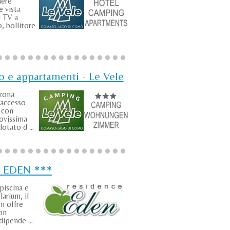
mere
e vista
i TV a
, bollitore
 e appartamenti - Le Vele
 zona
 accesso
 con
uovissima
otato d ...
e EDEN ***
piscina e
larium, il
n offre
on
dipende ...