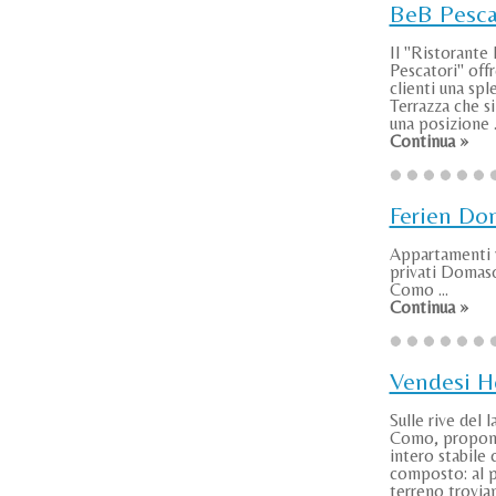
BeB Pesca
Il "Ristorante
Pescatori" offr
clienti una spl
Terrazza che si
una posizione .
Continua »
Ferien Do
Appartamenti 
privati Domaso
Como ...
Continua »
Vendesi H
Sulle rive del l
Como, propo
intero stabile 
composto: al 
terreno troviam