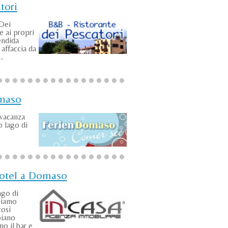
tori
 Dei
e ai propri
endida
 affaccia da
..
maso
vacanza
 lago di
otel a Domaso
ago di
niamo
così
piano
o il bar e