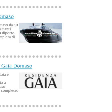
Domaso
maso da 40
 amanti
a diporto
pleta di
 Gaia Domaso
Gaia è
ta a
 uso
n complesso