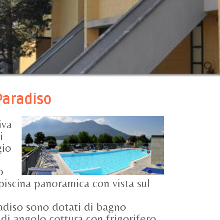
Paradiso
iva
i
gio
o
 piscina panoramica con vista sul
adiso sono dotati di bagno
 di angolo cottura con frigorifero.