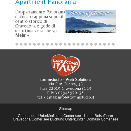
Apartment Panorama
L'appartamento Panorama
è ubicato appena sopra il
centro storico di
Gravedona e gode di
un'ottima vista che sp ...
Mehr »
tommstudio - Web Solutions
Via D.in Guerra, 36
Italy 22015 Gravedona (CO)
P.IVA 02948970138
tel.
- email:
info@tommstudio.it
Sitemap
Comer see
-
Unterkünfte am Comer see
-
Italien Reiseführer
Gravedona Comer see
Buchung Unterkünften Domaso Comer see