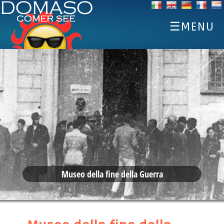
☰MENU
STARTSEITE
ENTDECKEN
SPORTS
ESSEN UND TRINKEN
EVENTS
UNTERKÜNFTE
WETTER WEBCAM
Museo della fine della Guerra