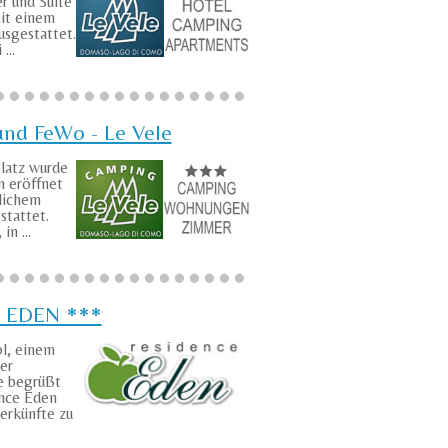
 und Suite
it einem
usgestattet.
...
nd FeWo - Le Vele
latz wurde
m eröffnet
glichem
stattet.
in ...
e EDEN ***
l, einem
er
e begrüßt
ence Eden
erkünfte zu