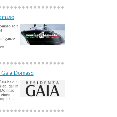
Domaso
omaso seit
et
s
ine ganze
en.
 Gaia Domaso
aia ist ein
ieb, der in
 Domaso
 einen
plex ...