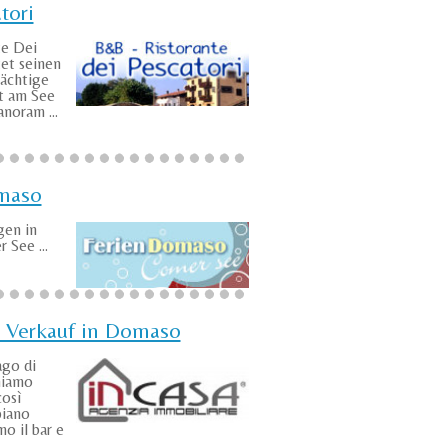
tori
te Dei
tet seinen
rächtige
kt am See
noram ...
maso
en in
See ...
 Verkauf in Domaso
ago di
niamo
così
piano
o il bar e