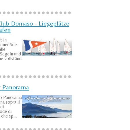
Club Domaso - Liegeplätze
afen
t in
omer See
alle
 Segeln und
e vollständ
t Panorama
to Panorama
na sopra il
di
ode di
che sp ...