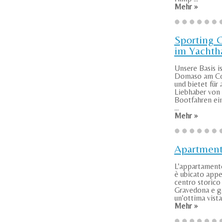
Mehr »
Sporting 
im Yachth
Unsere Basis is
Domaso am C
und bietet für 
Liebhaber von
Bootfahren ein
...
Mehr »
Apartmen
L'appartamen
è ubicato appe
centro storico 
Gravedona e g
un'ottima vista 
Mehr »