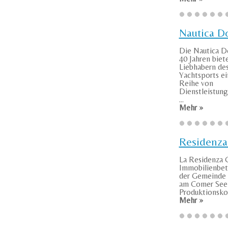
Nautica 
Die Nautica D
40 Jahren biet
Liebhabern de
Yachtsports e
Reihe von
Dienstleistung
...
Mehr »
Residenza
La Residenza G
Immobilienbetr
der Gemeinde
am Comer See
Produktionskom
Mehr »