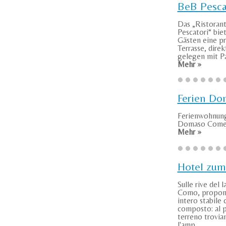
BeB Pesca
Das „Ristoran
Pescatori“ bie
Gästen eine p
Terrasse, dire
gelegen mit Pa
Mehr »
Ferien Do
Ferienwohnung
Domaso Comer 
Mehr »
Hotel zum
Sulle rive del l
Como, propo
intero stabile 
composto: al 
terreno troviam
l'amp ...