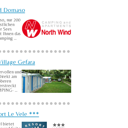
d Domaso
o, nur 200
tlichen
r Sees
et Ihnen das
mping ...
illage Gefara
rvollen und
Direkt am
oberen
rstreckt
PING- ...
ort Le Vele ***
l bietet